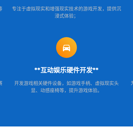
等
专注于虚拟现实和增强现实技术的游戏开发，提供沉
浸式体验；
**互动娱乐硬件开发**
赛
开发游戏相关硬件设备，如游戏手柄、虚拟现实头
显、动感座椅等，提升游戏体验。