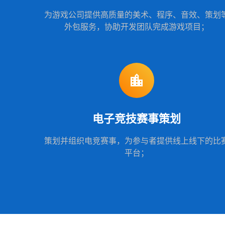
为游戏公司提供高质量的美术、程序、音效、策划
外包服务，协助开发团队完成游戏项目；
电子竞技赛事策划
策划并组织电竞赛事，为参与者提供线上线下的比
平台；