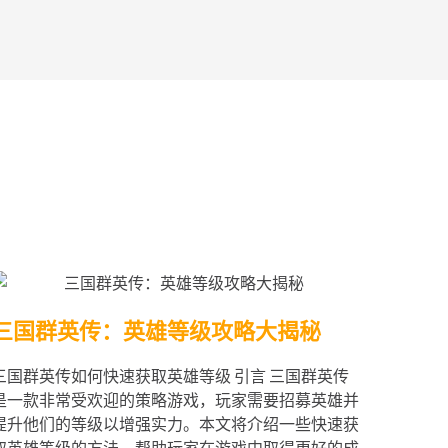
三国群英传：英雄等级攻略大揭秘
三国群英传如何快速获取英雄等级 引言 三国群英传
是一款非常受欢迎的策略游戏，玩家需要招募英雄并
提升他们的等级以增强实力。本文将介绍一些快速获
取英雄等级的方法，帮助玩家在游戏中取得更好的成