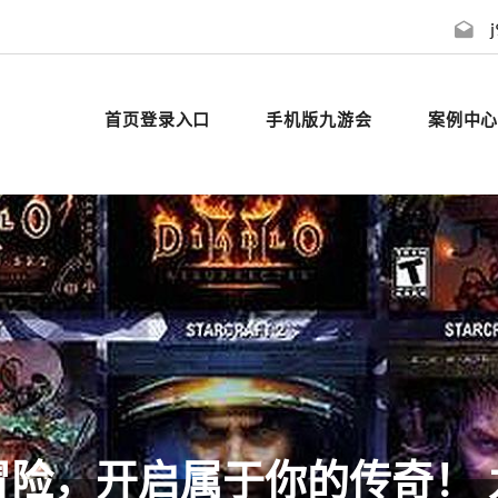
首页登录入口
手机版九游会
案例中
冒险，开启属于你的传奇！ 