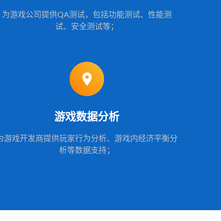
为游戏公司提供QA测试，包括功能测试、性能测
试、安全测试等；
游戏数据分析
为游戏开发商提供玩家行为分析、游戏内经济平衡分
析等数据支持；